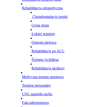
Rehabilitacja ortopedyczna
Chondromalacja rzepki
Gęsia stopa
Łokieć tenisisty
Ostroga piętowa
Rehabilitacja po ACL
Ścięgno Achillesa
Rehabilitacja skoliozy
Medyczna terapia sportowa
Trening personalny
USG narządu ruchu
Fala uderzeniowa