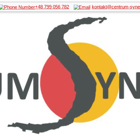
+48 799 056 782
kontakt@centrum-syner