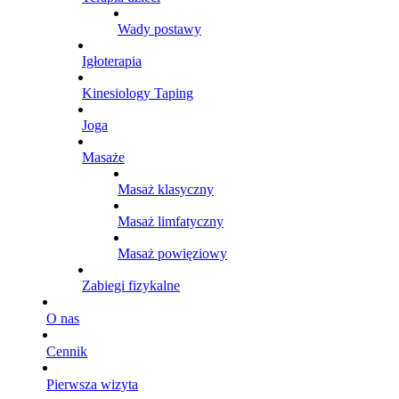
Wady postawy
Igłoterapia
Kinesiology Taping
Joga
Masaże
Masaż klasyczny
Masaż limfatyczny
Masaż powięziowy
Zabiegi fizykalne
O nas
Cennik
Pierwsza wizyta