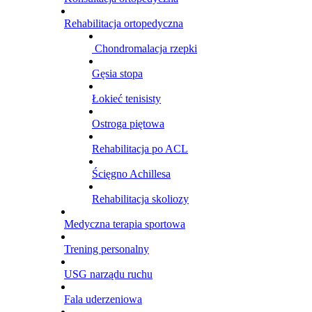
Rehabilitacja ortopedyczna
Chondromalacja rzepki
Gęsia stopa
Łokieć tenisisty
Ostroga piętowa
Rehabilitacja po ACL
Ścięgno Achillesa
Rehabilitacja skoliozy
Medyczna terapia sportowa
Trening personalny
USG narządu ruchu
Fala uderzeniowa