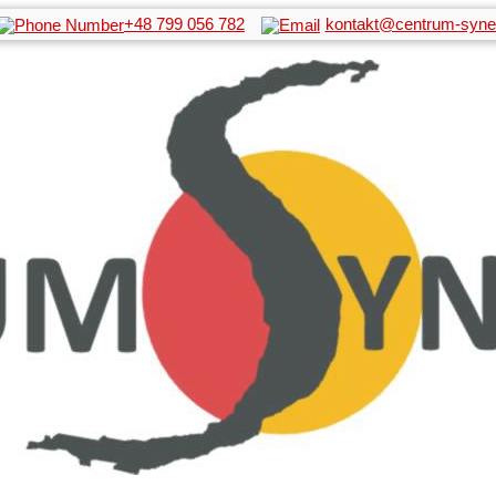
+48 799 056 782
kontakt@centrum-syner