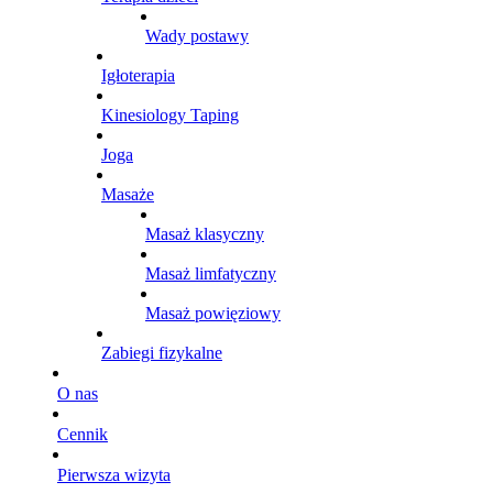
Wady postawy
Igłoterapia
Kinesiology Taping
Joga
Masaże
Masaż klasyczny
Masaż limfatyczny
Masaż powięziowy
Zabiegi fizykalne
O nas
Cennik
Pierwsza wizyta