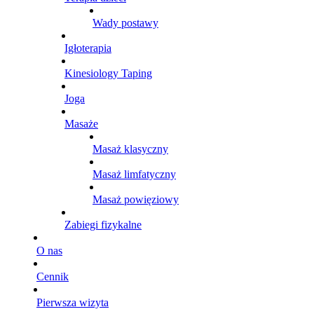
Wady postawy
Igłoterapia
Kinesiology Taping
Joga
Masaże
Masaż klasyczny
Masaż limfatyczny
Masaż powięziowy
Zabiegi fizykalne
O nas
Cennik
Pierwsza wizyta