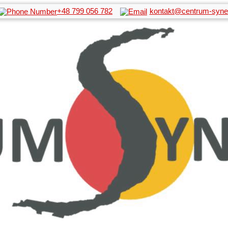
+48 799 056 782
kontakt@centrum-syner