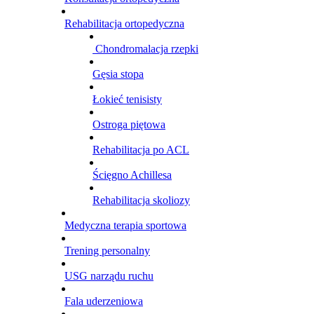
Rehabilitacja ortopedyczna
Chondromalacja rzepki
Gęsia stopa
Łokieć tenisisty
Ostroga piętowa
Rehabilitacja po ACL
Ścięgno Achillesa
Rehabilitacja skoliozy
Medyczna terapia sportowa
Trening personalny
USG narządu ruchu
Fala uderzeniowa